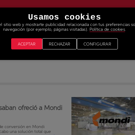
Usamos cookies
el sitio web y mostrarte publicidad relacionada con tus preferencias so
RVICIOS
NOTICIAS & MEDIA
ÚNETE A NUESTRO 
navegación (por ejemplo, páginas visitadas).
Política de cookies
.
ACEPTAR
RECHAZAR
CONFIGURAR
asaban ofreció a Mondi
 de conversión en Mondi
cabo una solución total que