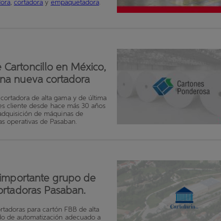
dora
,
cortadora
y
empaquetadora
.
 Cartoncillo en México,
una nueva cortadora
cortadora de alta gama y de última
o es cliente desde hace más 30 años
 adquisición de máquinas de
as operativas de Pasaban.
n importante grupo de
cortadoras Pasaban.
cortadoras para cartón FBB de alta
ado de automatización adecuado a