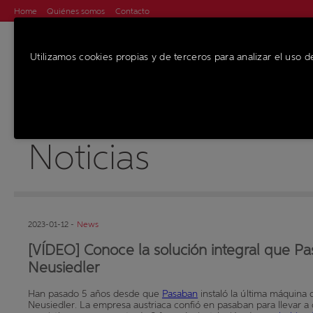
Home
Quiénes somos
Contacto
Utilizamos cookies propias y de terceros para analizar el uso d
MÁQUINAS
SE
Noticias
2023-01-12 -
News
[VÍDEO] Conoce la solución integral que P
Neusiedler
Han pasado 5 años desde que
Pasaban
instaló la última máquina
Neusiedler. La empresa austriaca confió en pasaban para llevar a 