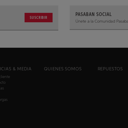
PASABAN SOCIAL
SUSCRIBIR
Únete a la Comunidad Pasab
ICIAS & MEDIA
QUIENES SOMOS
REPUESTOS
cliente
acto
ias
argas