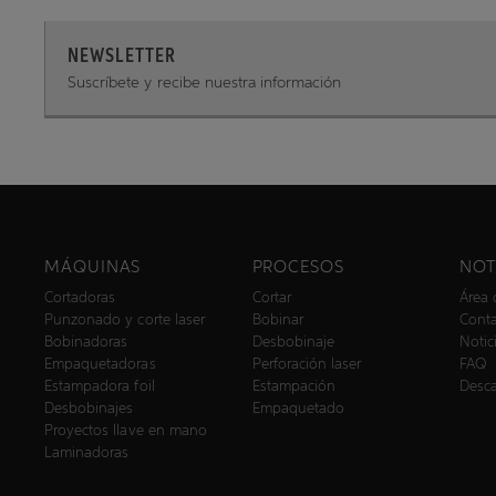
NEWSLETTER
Suscríbete y recibe nuestra información
MÁQUINAS
PROCESOS
NOT
Cortadoras
Cortar
Área 
Punzonado y corte laser
Bobinar
Cont
Bobinadoras
Desbobinaje
Notic
Empaquetadoras
Perforación laser
FAQ
Estampadora foil
Estampación
Desc
Desbobinajes
Empaquetado
Proyectos llave en mano
Laminadoras