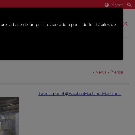
Idiomas
REPUESTOS
bre la base de un perfil elaborado a partir de tus hábitos de
EQUIPO
-
News
-
Prensa
Tweets por el @PasabanMachinesMachines.