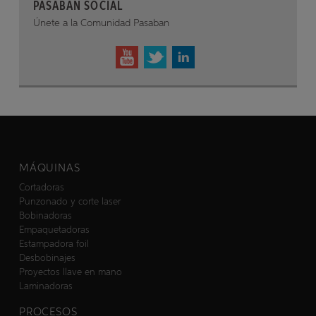
PASABAN SOCIAL
Únete a la Comunidad Pasaban
MÁQUINAS
Cortadoras
Punzonado y corte laser
Bobinadoras
Empaquetadoras
Estampadora foil
Desbobinajes
Proyectos llave en mano
Laminadoras
PROCESOS