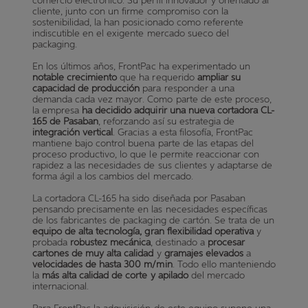
comercio electrónico. Su perfil innovador y orientado al
cliente, junto con un firme compromiso con la
sostenibilidad, la han posicionado como referente
indiscutible en el exigente mercado sueco del
packaging.
En los últimos años, FrontPac ha experimentado un
notable crecimiento
que ha requerido
ampliar su
capacidad de producción
para responder a una
demanda cada vez mayor. Como parte de este proceso,
la empresa
ha decidido adquirir una nueva cortadora CL-
165 de Pasaban
, reforzando así su estrategia de
integración vertical
. Gracias a esta filosofía, FrontPac
mantiene bajo control buena parte de las etapas del
proceso productivo, lo que le permite reaccionar con
rapidez a las necesidades de sus clientes y adaptarse de
forma ágil a los cambios del mercado.
La cortadora CL-165 ha sido diseñada por Pasaban
pensando precisamente en las necesidades específicas
de los fabricantes de packaging de cartón. Se trata de un
equipo de alta tecnología, gran flexibilidad operativa
y
probada
robustez mecánica
, destinado a
procesar
cartones de muy alta calidad
y
gramajes elevados
a
velocidades de hasta 300 m/min
. Todo ello manteniendo
la
más alta calidad de corte y apilado
del mercado
internacional.