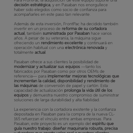
Para FrontPac la adquisición de este equipo supone una
decisión estratégica
, y en Pasaban nos enorgullece
haber sido elegidos como socio de confianza para
acompañarles en este paso tan relevante.
Además de esta inversión, FrontPac ha decidido también
invertir en un proceso de
reforma de su cortadora
actual
, también
suministrada por Pasaban
hace varios
años. A pesar de su veteranía, la máquina sigue
ofreciendo un
rendimiento excelente
y continuará en
operación habitual con una
electrónica renovada
y
totalmente
actual
.
Pasaban ofrece a sus clientes la posibilidad de
modernizar y actualizar sus equipos
—tanto los
fabricados por Pasaban como por otros OEMs de
referencia— para
implementar mejoras tecnológicas que
incrementan la calidad, disponibilidad y rendimiento de
las máquinas
de conversión de papel y cartón. Esta
capacidad de actualización
prolonga la vida útil de los
equipos
y demuestra nuestro compromiso de suministrar
soluciones de larga durabilidad y alta fiabilidad.
La experiencia con la cortadora existente y la confianza
depositada en Pasaban para la compra de la nueva CL-
165 refuerzan el vínculo entre ambas empresas. Para
Pasaban, este proyecto es un ejemplo del
espíritu que
guía nuestro trabajo: diseñar maquinaria robusta, precisa