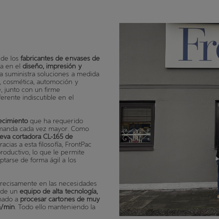
 de los
fabricantes de envases de
da en el
diseño, impresión y
ía suministra soluciones a medida
, cosmética, automoción y
e, junto con un firme
erente indiscutible en el
ecimiento
que ha requerido
manda cada vez mayor. Como
ueva cortadora CL-165 de
racias a esta filosofía, FrontPac
roductivo, lo que le permite
ptarse de forma ágil a los
precisamente en las necesidades
a de un
equipo de alta tecnología,
inado a
procesar cartones de muy
m/min
. Todo ello manteniendo la