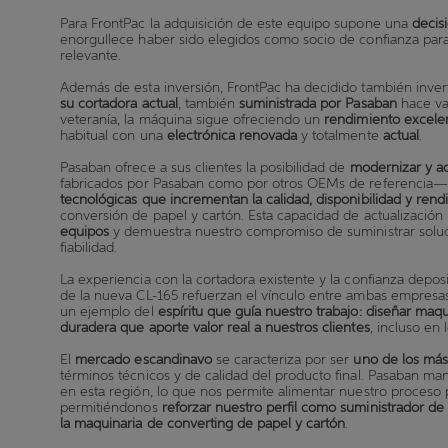
Para FrontPac la adquisición de este equipo supone una
decis
enorgullece haber sido elegidos como socio de confianza par
relevante.
Además de esta inversión, FrontPac ha decidido también inve
su cortadora actual
, también
suministrada por Pasaban
hace va
veteranía, la máquina sigue ofreciendo un
rendimiento excele
habitual con una
electrónica renovada
y totalmente
actual
.
Pasaban ofrece a sus clientes la posibilidad de
modernizar y ac
fabricados por Pasaban como por otros OEMs de referencia
tecnológicas que incrementan la calidad, disponibilidad y ren
conversión de papel y cartón. Esta capacidad de actualización
equipos
y demuestra nuestro compromiso de suministrar soluci
fiabilidad.
La experiencia con la cortadora existente y la confianza depo
de la nueva CL-165 refuerzan el vínculo entre ambas empresas
un ejemplo del
espíritu que guía nuestro trabajo: diseñar maqu
duradera que aporte valor real a nuestros clientes
, incluso en
El
mercado escandinavo
se caracteriza por ser
uno de los má
términos técnicos y de calidad del producto final. Pasaban ma
en esta región, lo que nos permite alimentar nuestro proces
permitiéndonos
reforzar nuestro perfil como suministrador de 
la maquinaria de converting de papel y cartón
.