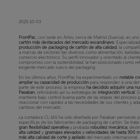
2025-10-03
FrontPac
, con sede en Arlöv, cerca de Malmö (Suecia), es uno
cartón más destacados del mercado escandinavo
. Especializa
producción de packaging de cartón de alta calidad
, la compañ
a marcas de sectores tan diversos como alimentación, bebidas
comercio electrónico. Su perfil innovador y orientado al client
compromiso con la sostenibilidad, la han posicionado como ref
exigente mercado sueco del packaging.
En los últimos años, FrontPac ha experimentado un
notable cr
ampliar su capacidad de producción
para responder a una de
parte de este proceso, la empresa
ha decidido adquirir una n
Pasaban
, reforzando así su estrategia de
integración vertical
. G
mantiene bajo control buena parte de las etapas del proceso p
reaccionar con rapidez a las necesidades de sus clientes y ada
cambios del mercado.
La cortadora CL-165 ha sido diseñada por Pasaban pensando 
específicas de los fabricantes de packaging de cartón. Se trat
gran flexibilidad operativa
y probada
robustez mecánica
, dest
alta calidad
y
gramajes elevados
a
velocidades de hasta 300 
más alta calidad de corte y apilado
del mercado internacional.