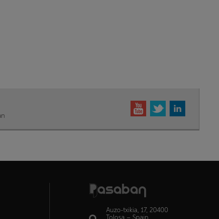
an
Auzo-txikia, 17, 20400
Tolosa – Spain