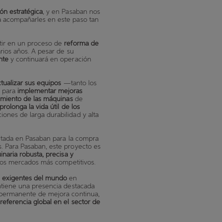
ión estratégica
, y en Pasaban nos
a acompañarles en este paso tan
rtir en un proceso de
reforma de
rios años. A pesar de su
nte
y continuará en operación
tualizar sus equipos
—tanto los
— para
implementar mejoras
dimiento de las máquinas
de
prolonga la vida útil de los
ones de larga durabilidad y alta
sitada en Pasaban para la compra
. Para Pasaban, este proyecto es
inaria robusta, precisa y
 los mercados más competitivos.
s exigentes del mundo
en
ntiene una presencia destacada
o permanente de mejora continua,
referencia global en el sector de