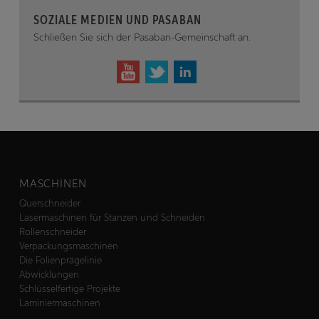
SOZIALE MEDIEN UND PASABAN
Schließen Sie sich der Pasaban-Gemeinschaft an.
MASCHINEN
Querschneider
Lasermaschinen für Stanzen und Schneiden
Rollenschneider
Verpackungsmaschinen
Die Folienprägelinie
Abwicklungen
Schlüsselfertige Projekte
Laminiermaschinen