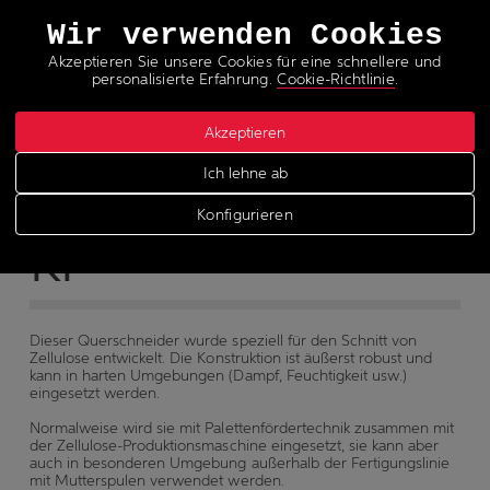
Sprachen
Wir verwenden Cookies
Akzeptieren Sie unsere Cookies für eine schnellere und
personalisierte Erfahrung.
Cookie-Richtlinie
.
Akzeptieren
Querschneider
Ich lehne ab
Konfigurieren
KP
Dieser Querschneider wurde speziell für den Schnitt von
Zellulose entwickelt. Die Konstruktion ist äußerst robust und
kann in harten Umgebungen (Dampf, Feuchtigkeit usw.)
eingesetzt werden.
Normalweise wird sie mit Palettenfördertechnik zusammen mit
der Zellulose-Produktionsmaschine eingesetzt, sie kann aber
auch in besonderen Umgebung außerhalb der Fertigungslinie
mit Mutterspulen verwendet werden.