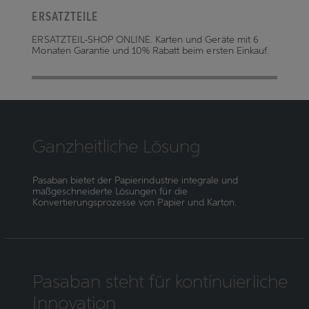
ERSATZTEILE
ERSATZTEIL-SHOP ONLINE. Karten und Geräte mit 6
Monaten Garantie und 10% Rabatt beim ersten Einkauf.
Ganzheitliche Lösung
Pasaban bietet der Papierindustrie integrale und
maßgeschneiderte Lösungen für die
Konvertierungsprozesse von Papier und Karton.
Pasaban steht für kontinuierliche
Innovation