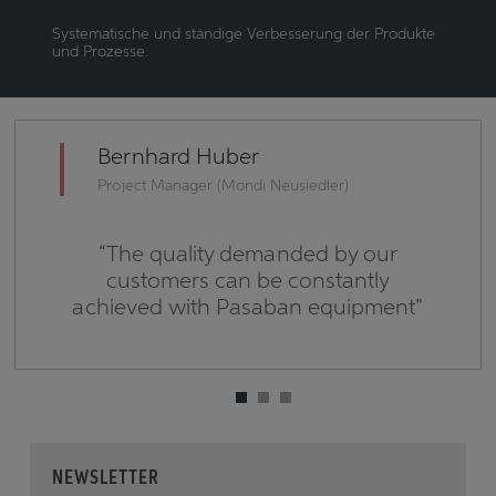
Systematische und ständige Verbesserung der Produkte
und Prozesse.
Bernhard Huber
)
Project Manager (Mondi Neusiedler)
er
“The quality demanded by our
customers can be constantly
achieved with Pasaban equipment”
NEWSLETTER