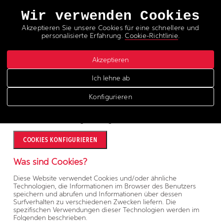
Sprachen
Wir verwenden Cookies
Akzeptieren Sie unsere Cookies für eine schnellere und
personalisierte Erfahrung.
Cookie-Richtlinie
.
Akzeptieren
Política cookies
Ich lehne ab
Konfigurieren
Sie können Cookies einsehen und konfigurieren, indem Sie
hier auf das Einstellungsfeld zugreifen.
COOKIES KONFIGURIEREN
Was sind Cookies?
Diese Website verwendet Cookies und/oder ähnliche
Technologien, die Informationen im Browser des Benutzers
speichern und abrufen und Informationen über dessen
Surfverhalten zu verschiedenen Zwecken liefern. Die
spezifischen Verwendungen dieser Technologien werden im
Folgenden beschrieben.