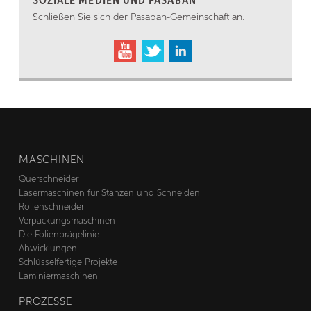
SOZIALE MEDIEN UND PASABAN
Schließen Sie sich der Pasaban-Gemeinschaft an.
MASCHINEN
Querschneider
Lasermaschinen für Stanzen und Schneiden
Rollenschneider
Verpackungsmaschinen
Die Folienprägelinie
Abwicklungen
Schlüsselfertige Projekte
Laminiermaschinen
PROZESSE