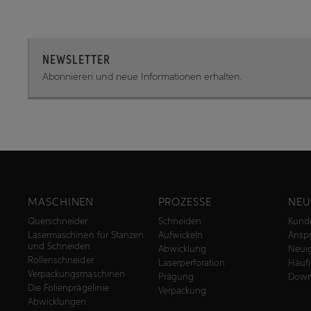
NEWSLETTER
Abonnieren und neue Informationen erhalten.
MASCHINEN
PROZESSE
NEU
Querschneider
Schneiden
Kund
Lasermaschinen für Stanzen
Aufwickeln
Anspr
und Schneiden
Abwicklung
Neuig
Rollenschneider
Laserperforation
Häufi
Verpackungsmaschinen
Prägung
Down
Die Folienprägelinie
Verpackung
Abwicklungen