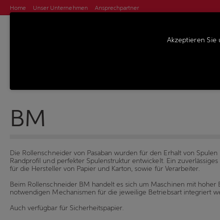
Home
Unser Unternehmen
Ansprechpartner
Akzeptieren Sie 
MASCHINEN
S
Rollenschneider
BM
Die Rollenschneider von Pasaban wurden für den Erhalt von Spulen
Randprofil und perfekter Spulenstruktur entwickelt. Ein zuverlässige
für die Hersteller von Papier und Karton, sowie für Verarbeiter.
Beim Rollenschneider BM handelt es sich um Maschinen mit hoher Bel
notwendigen Mechanismen für die jeweilige Betriebsart integriert 
Auch verfügbar für Sicherheitspapier.