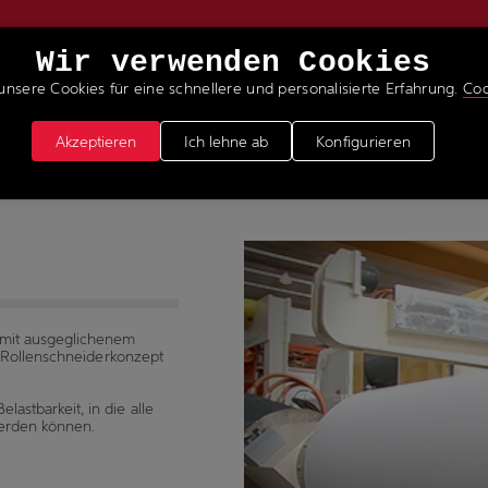
Wir verwenden Cookies
unsere Cookies für eine schnellere und personalisierte Erfahrung.
Coo
ERVICELEISTUNGEN
NEUIGKEITEN & MEDIEN
WER
Akzeptieren
Ich lehne ab
Konfigurieren
 mit ausgeglichenem
s Rollenschneiderkonzept
astbarkeit, in die alle
werden können.