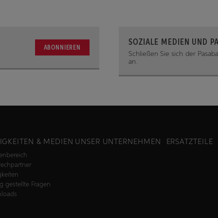
SOZIALE MEDIEN UND P
ABONNIEREN
Schließen Sie sich der Pasa
an.
IGKEITEN & MEDIEN
UNSER UNTERNEHMEN
ERSATZTEILE
enbereich
echpartner
keiten
g gestellte Fragen
loads