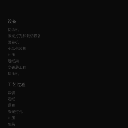
设备
切纸机
激光打孔和裁切设备
复卷机
令纸包装机
冲压
退纸架
交钥匙工程
层压机
工艺过程
裁切
卷纸
退卷
激光打孔
冲压
包装