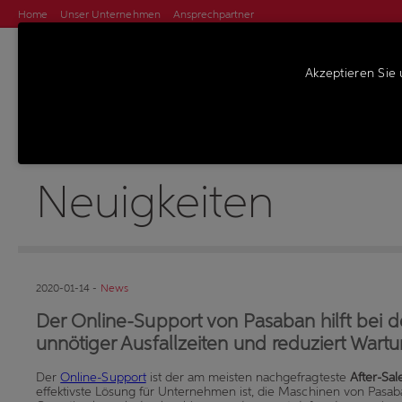
Home
Unser Unternehmen
Ansprechpartner
Akzeptieren Sie 
MASCHINEN
S
Neuigkeiten
2020-01-14 -
News
Der Online-Support von Pasaban hilft bei 
unnötiger Ausfallzeiten und reduziert Wart
Der
Online-Support
ist der am meisten nachgefragteste
After-Sal
effektivste Lösung für Unternehmen ist, die Maschinen von Pasab