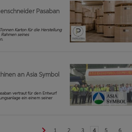
enschneider Pasaban
Tonnen Karton für die Herstellung
 Rahmen seines
en.
chinen an Asia Symbol
asaban vertraut für den Entwurf
rungsanlage ein einem seiner
1
2
3
4
5
6