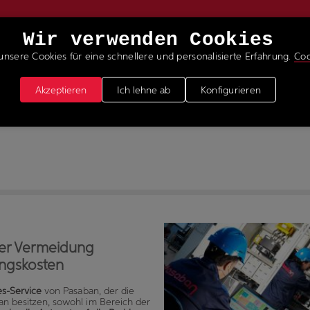
Wir verwenden Cookies
unsere Cookies für eine schnellere und personalisierte Erfahrung.
Coo
ERVICELEISTUNGEN
NEUIGKEITEN & MEDIEN
WER
Akzeptieren
Ich lehne ab
Konfigurieren
der Vermeidung
ungskosten
es-Service
von Pasaban, der die
an besitzen, sowohl im Bereich der