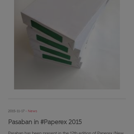
2015-11-17 -
News
Pasaban in #Paperex 2015
Pasaban has been present in the 12th edition of Paperex (New