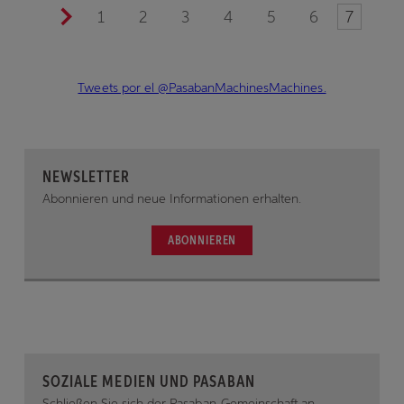
1
2
3
4
5
6
7
Tweets por el @PasabanMachinesMachines.
NEWSLETTER
Abonnieren und neue Informationen erhalten.
ABONNIEREN
SOZIALE MEDIEN UND PASABAN
Schließen Sie sich der Pasaban-Gemeinschaft an.