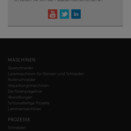
MASCHINEN
Querschneider
Lasermaschinen für Stanzen und Schneiden
Rollenschneider
Verpackungsmaschinen
Die Folienprägelinie
Abwicklungen
Schlüsselfertige Projekte
Laminiermaschinen
PROZESSE
Schneiden