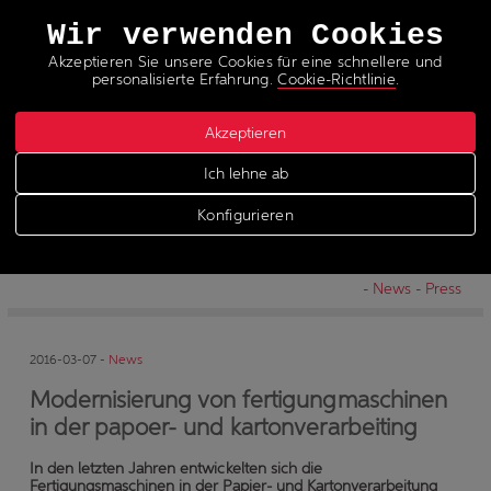
Sprachen
Wir verwenden Cookies
Akzeptieren Sie unsere Cookies für eine schnellere und
personalisierte Erfahrung.
Cookie-Richtlinie
.
Akzeptieren
Ich lehne ab
Neuigkeiten
Konfigurieren
-
News
-
Press
2016-03-07 -
News
Modernisierung von fertigungmaschinen
in der papoer- und kartonverarbeiting
In den letzten Jahren entwickelten sich die
Fertigungsmaschinen in der Papier- und Kartonverarbeitung