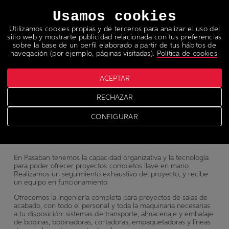
Idiomas
Usamos cookies
Utilizamos cookies propias y de terceros para analizar el uso del
sitio web y mostrarte publicidad relacionada con tus preferencias
sobre la base de un perfil elaborado a partir de tus hábitos de
navegación (por ejemplo, páginas visitadas).
Política de cookies
.
ACEPTAR
Llave en mano
RECHAZAR
CONFIGURAR
En Pasaban tenemos la capacidad organizativa y la tecnología
para poder ofrecer proyectos completos llave en mano.
Realizamos un seguimiento exhaustivo del proyecto, y recibe
un equipo en funcionamiento.
Ofrecemos la ingeniería completa para proyectos de salas de
acabado, con todo el personal y toda la maquinaria necesarias
a tu disposición: sistemas de transporte, almacenaje y embalaje
de bobinas, bobinadoras, cortadoras, empaquetadoras y líneas