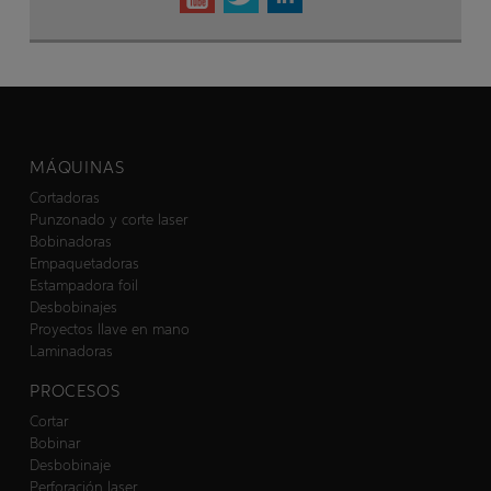
MÁQUINAS
Cortadoras
Punzonado y corte laser
Bobinadoras
Empaquetadoras
Estampadora foil
Desbobinajes
Proyectos llave en mano
Laminadoras
PROCESOS
Cortar
Bobinar
Desbobinaje
Perforación laser