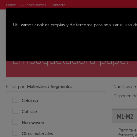
Home
Quiénes somos
Contacto
Utilizamos cookies propias y de terceros para analizar el uso d
MÁQUINAS
SE
Empaquetadora papel
Filtrar por:
Materiales / Segmentos
Nuestras em
Disponen d
Celulosa
Cut-size
M1-M2
Non-woven
Permite e
Otros materiales
formato, 