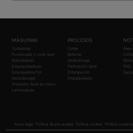
MÁQUINAS
PROCESOS
NOT
Cortadoras
Cortar
Área 
Punzonado y corte laser
Bobinar
Cont
Bobinadoras
Desbobinaje
Notic
Empaquetadoras
Perforación laser
FAQ
Estampadora foil
Estampación
Desc
Desbobinajes
Empaquetado
Proyectos llave en mano
Laminadoras
Aviso legal
Política de privacidad
Política cookies
Política compli