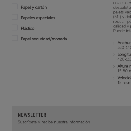
cola calie
Papel y cartón
despaleti
palets va
(M1) y do
Papeles especiales
reducir p
calidad y
Plástico
Puede inte
Papel seguridad/moneda
Anchur
530-1
Longit
420-1
Altura 
15-80
Velocid
15 res
NEWSLETTER
Suscríbete y recibe nuestra información