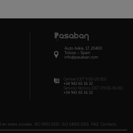
Auzo-txikia, 17, 20400
Tolosa – Spain
info@pasaban.com
Central (CET 9.00-20.00):
+34 943 65 16 32
Servicio técnico (CET 09.00-16.00):
+34 943 65 16 32
d en redes sociales
ISO 9001:2015
ISO 14001:2015
FAQ
Contacto