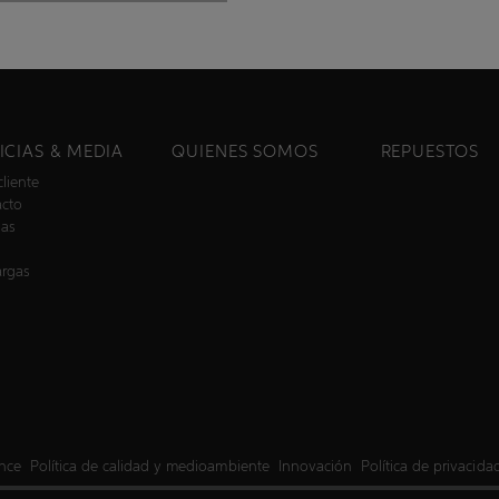
ICIAS & MEDIA
QUIENES SOMOS
REPUESTOS
cliente
acto
ias
argas
ance
Política de calidad y medioambiente
Innovación
Política de privacida