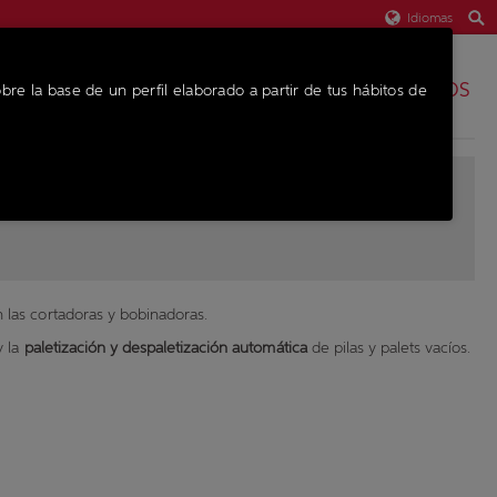
Idiomas
REPUESTOS
bre la base de un perfil elaborado a partir de tus hábitos de
EQUIPO
 las cortadoras y bobinadoras.
 y la
paletización y despaletización automática
de pilas y palets vacíos.