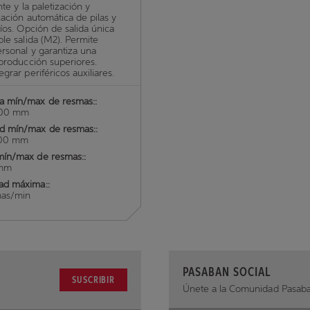
nte y la paletización y
zación automática de pilas y
cíos. Opción de salida única
ble salida (M2). Permite
ersonal y garantiza una
 producción superiores.
grar periféricos auxiliares.
a mín/max de resmas::
400 mm
ud mín/max de resmas::
100 mm
mín/max de resmas::
 mm
ad máxima::
mas/min
PASABAN SOCIAL
SUSCRIBIR
Únete a la Comunidad Pasab