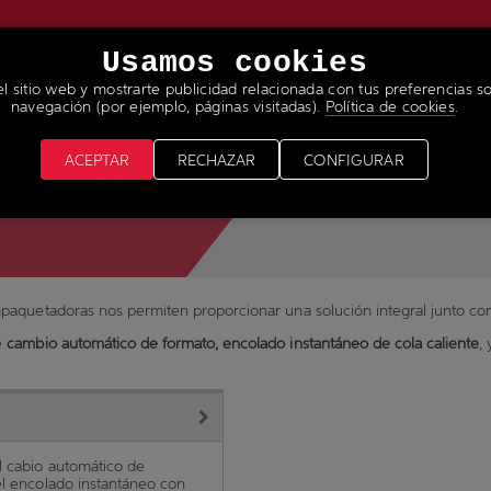
Usamos cookies
el sitio web y mostrarte publicidad relacionada con tus preferencias so
RVICIOS
NOTICIAS & MEDIA
ÚNETE A NUESTRO 
navegación (por ejemplo, páginas visitadas).
Política de cookies
.
ACEPTAR
RECHAZAR
CONFIGURAR
paquetadoras nos permiten proporcionar una solución integral junto con
e
cambio automático de formato, encolado instantáneo de cola caliente
,
l cabio automático de
el encolado instantáneo con