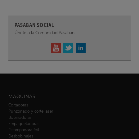
PASABAN SOCIAL
Únete a la Comunidad Pasaban
MÁQUINAS
Cortadoras
Punzonado y corte laser
Bobinadoras
Empaquetadoras
Estampadora foil
Desbobinajes