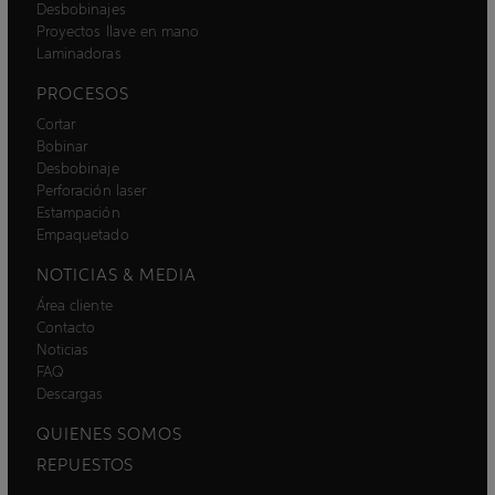
Desbobinajes
Proyectos llave en mano
Laminadoras
PROCESOS
Cortar
Bobinar
Desbobinaje
Perforación laser
Estampación
Empaquetado
NOTICIAS & MEDIA
Área cliente
Contacto
Noticias
FAQ
Descargas
QUIENES SOMOS
REPUESTOS