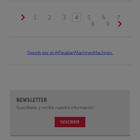
1
2
3
4
5
6
7
8
9
Tweets por el @PasabanMachinesMachines.
NEWSLETTER
Suscríbete y recibe nuestra información
SUSCRIBIR