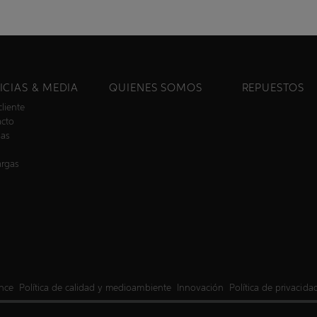
ICIAS & MEDIA
QUIENES SOMOS
REPUESTOS
cliente
acto
ias
argas
ance
Política de calidad y medioambiente
Innovación
Política de privacida