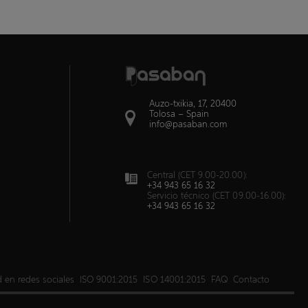
Auzo-txikia, 17, 20400
Tolosa – Spain
info@pasaban.com
Central (CET 9.00-20.00):
+34 943 65 16 32
Servicio técnico (CET 09.00-16.00):
+34 943 65 16 32
d en redes sociales
ISO 9001:2015
ISO 14001:2015
FAQ
Contacto