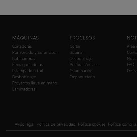
MÁQUINAS
PROCESOS
NOT
Cortadoras
Cortar
Área 
Punzonado y corte laser
Bobinar
Cont
Bobinadoras
Desbobinaje
Notic
Empaquetadoras
Perforación laser
FAQ
Estampadora foil
Estampación
Desc
Desbobinajes
Empaquetado
Proyectos llave en mano
Laminadoras
Aviso legal
Política de privacidad
Política cookies
Política compli