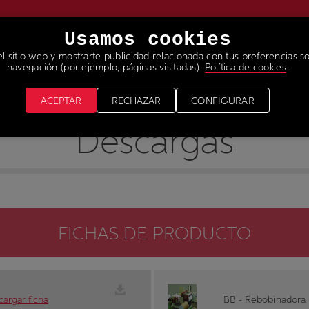
Usamos cookies
el sitio web y mostrarte publicidad relacionada con tus preferencias so
RVICIOS
NOTICIAS & MEDIA
ÚNETE A NUESTRO 
navegación (por ejemplo, páginas visitadas).
Política de cookies
.
ACEPTAR
RECHAZAR
CONFIGURAR
Descargas
FICHAS DE PRODUCTO
argar ficha
BB - Rebobinadora