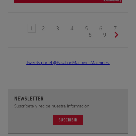
1
2
3
4
5
6
7
8
9
Tweets por el @PasabanMachinesMachines.
NEWSLETTER
Suscríbete y recibe nuestra información
SUSCRIBIR