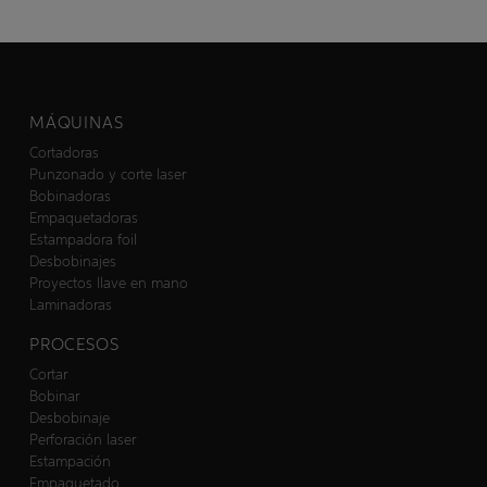
MÁQUINAS
Cortadoras
Punzonado y corte laser
Bobinadoras
Empaquetadoras
Estampadora foil
Desbobinajes
Proyectos llave en mano
Laminadoras
PROCESOS
Cortar
Bobinar
Desbobinaje
Perforación laser
Estampación
Empaquetado