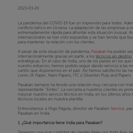
2023-03-20
La pandemia del COVID-19 fue un imprevisto para todos. Adem
conflicto bélico en Ucrania. La adaptación de las empresas a n
extremadamente rápida para afrontar esta situación inusual. A
internacionales se han visto expuestas y se han tenido que bus
para mantener la relación con los clientes.
A pesar de esta situación de pandemia,
Pasaban
ha podido seg
internacionalmente gracias en parte, a los
técnicos en destino
estratégicas. En el caso de India, uno de los países en los q
nuestro esfuerzo, hemos podido seguir dando servicio a las m
cartón que disponemos en el país. Así hemos satisfecho las 
como JK Paper, Naini Papers, ITC o Silverton Pulp and Papers.
Pasaban siempre ha tenido una relación muy cercana con Indi
representante “Eintec”. La cercanía a nuestros clientes es primo
mejorar nuestro servicio técnico en India, en los últimos año
técnicos locales en nuestra plantilla.
Entrevistamos a Iñigo Pagola, director de Pasaban
Service
, pa
Pasaban en India:
1.
¿Qué importancia tiene India para Pasaban?
Tenemos una gran cantidad de clientes fieles por todo Asia, p