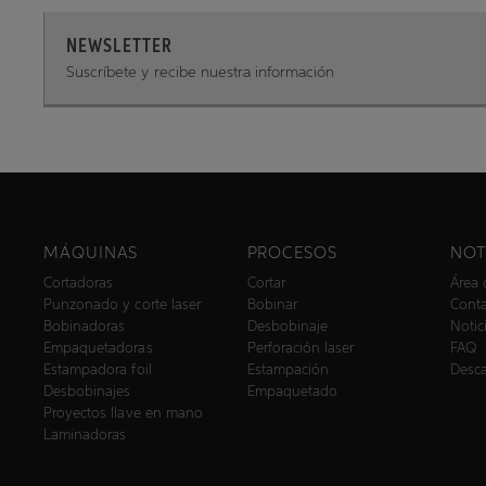
NEWSLETTER
Suscríbete y recibe nuestra información
MÁQUINAS
PROCESOS
NOT
Cortadoras
Cortar
Área 
Punzonado y corte laser
Bobinar
Cont
Bobinadoras
Desbobinaje
Notic
Empaquetadoras
Perforación laser
FAQ
Estampadora foil
Estampación
Desc
Desbobinajes
Empaquetado
Proyectos llave en mano
Laminadoras