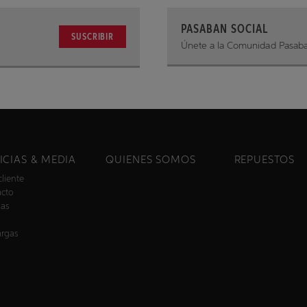
PASABAN SOCIAL
SUSCRIBIR
Únete a la Comunidad Pasab
ICIAS & MEDIA
QUIENES SOMOS
REPUESTOS
cliente
acto
ias
argas