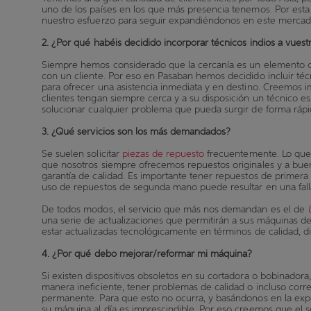
uno de los países en los que más presencia tenemos. Por est
nuestro esfuerzo para seguir expandiéndonos en este merca
2.
¿Por qué habéis decidido incorporar técnicos indios a vuestra
Siempre hemos considerado que la cercanía es un elemento cl
con un cliente. Por eso en Pasaban hemos decidido incluir técni
para ofrecer una asistencia inmediata y en destino. Creemos 
clientes tengan siempre cerca y a su disposición un técnico e
solucionar cualquier problema que pueda surgir de forma rápi
3.
¿Qué servicios son los más demandados?
Se suelen solicitar
piezas de repuesto
frecuentemente. Lo que 
que nosotros siempre ofrecemos repuestos originales y a bue
garantía de calidad. Es importante tener repuestos de primer
uso de repuestos de segunda mano puede resultar en una falla
De todos modos, el servicio que más nos demandan es el de
una serie de actualizaciones que permitirán a sus máquinas d
estar actualizadas tecnológicamente en términos de calidad, di
4.
¿Por qué debo mejorar/reformar mi máquina?
Si existen dispositivos obsoletos en su cortadora o bobinadora
manera ineficiente, tener problemas de calidad o incluso corre
permanente. Para que esto no ocurra, y basándonos en la ex
su máquina al día es imprescindible. Por eso creemos que el s