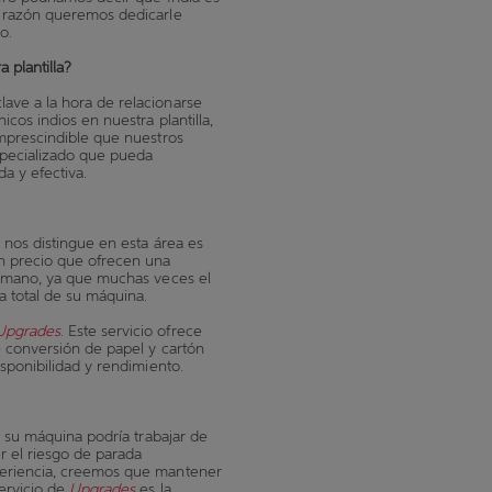
a razón queremos dedicarle
do.
 plantilla?
ave a la hora de relacionarse
cos indios en nuestra plantilla,
imprescindible que nuestros
specializado que pueda
da y efectiva.
nos distingue en esta área es
n precio que ofrecen una
a mano, ya que muchas veces el
 total de su máquina.
Upgrades
. Este servicio ofrece
e conversión de papel y cartón
sponibilidad y rendimiento.
, su máquina podría trabajar de
r el riesgo de parada
periencia, creemos que mantener
ervicio de
Upgrades
es la