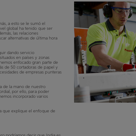
ás, a esto se le sumó el
ivel global ha tenido que ser
demás, las relaciones
car alternativas de última hora
uir dando servicio
situados en países y zonas
ue hemos enfocado gran parte de
ás de 50 cortadoras de papel y
necesidades de empresas punteras
a de la mano de nuestro
rdial, por ello, para poder
s hemos incorporado varios
ra que explique el enfoque de
ero podríamos decir que India es