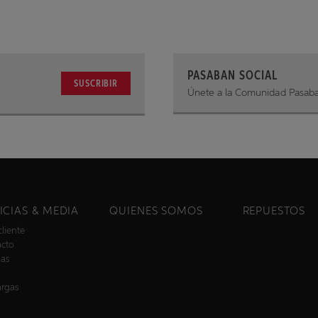
PASABAN SOCIAL
SUSCRIBIR
Únete a la Comunidad Pasab
ICIAS & MEDIA
QUIENES SOMOS
REPUESTOS
cliente
acto
ias
argas