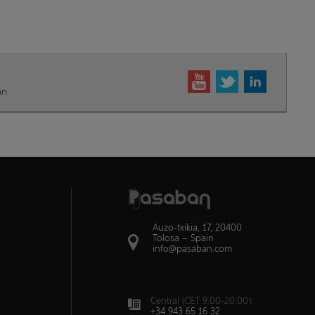
an
Auzo-txikia, 17, 20400
Tolosa – Spain
info@pasaban.com
Central (CET 9.00-20.00):
+34 943 65 16 32