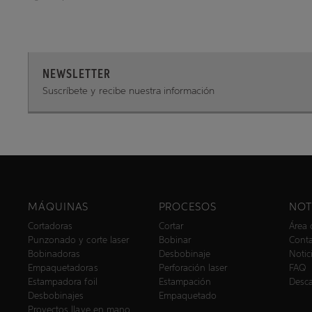
NEWSLETTER
Suscríbete y recibe nuestra información
MÁQUINAS
PROCESOS
NOT
Cortadoras
Cortar
Área 
Punzonado y corte laser
Bobinar
Cont
Bobinadoras
Desbobinaje
Notic
Empaquetadoras
Perforación laser
FAQ
Estampadora foil
Estampación
Desc
Desbobinajes
Empaquetado
Proyectos llave en mano