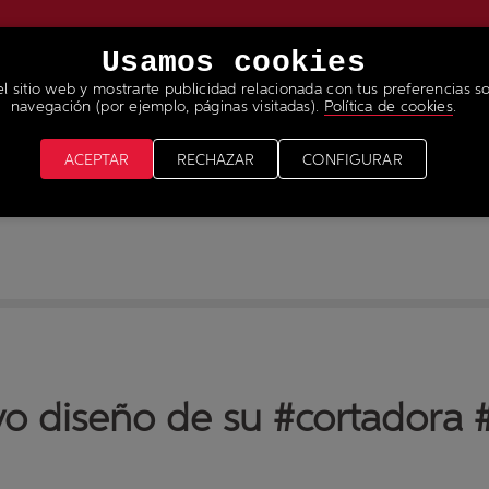
Usamos cookies
el sitio web y mostrarte publicidad relacionada con tus preferencias so
RVICIOS
NOTICIAS & MEDIA
ÚNETE A NUESTRO 
navegación (por ejemplo, páginas visitadas).
Política de cookies
.
ACEPTAR
RECHAZAR
CONFIGURAR
vo diseño de su #cortadora