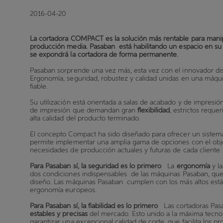
2016-04-20
La cortadora COMPACT es la solución más rentable para mani
producción media. Pasaban está habilitando un espacio en su 
se expondrá la cortadora de forma permanente.
Pasaban sorprende una vez más, esta vez con el innovador di
Ergonomía, seguridad, robustez y calidad unidas en una máqui
fiable.
Su utilización está orientada a salas de acabado y de impresión
de impresión que demandan gran
flexibilidad
, estrictos requ
alta calidad del producto terminado.
El concepto Compact ha sido diseñado para ofrecer un siste
permite implementar una amplia gama de opciones con el objet
necesidades de producción actuales y futuras de cada cliente
Para Pasaban sí, la seguridad es lo primero
La
ergonomía
y l
dos condiciones indispensables de las máquinas Pasaban, que
diseño. Las máquinas Pasaban cumplen
con los más altos est
ergonomía europeos.
Para Pasaban sí, la fiabilidad es lo primero
Las cortadoras Pa
estables y precisas
del mercado. Esto
unido a la máxima tecno
garantizar una excepcional calidad de corte, que facilita los p