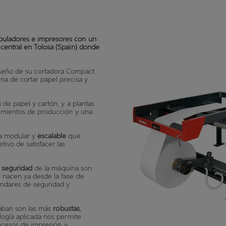
puladores e impresores con un
central en Tolosa (Spain) donde
seño de su cortadora Compact.
na de cortar papel precisa y
 de papel y cartón, y a plantas
erimientos de producción y una
ma modular y
escalable
que
ivo de satisfacer las
.
a
seguridad
de la máquina son
 nacen ya desde la fase de
ándares de seguridad y
saban son las más
robustas
,
logía aplicada nos permite
rocesos de impresión y