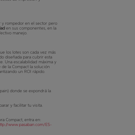
r
y rompedor en el sector
pero
dad
en sus componentes, en la
efectivo manejo.
ue los lotes son cada vez más
ido diseñada para cubrir esta
te. Una escalabilidad máxima y
 de la Compact la solución
rantizando un ROI rápido.
Spain) donde se expondrá la
r y facilitar tu visita.
ra Compact, entra en:
ttp://www.pasaban.com/ES-