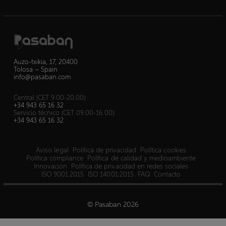
Auzo-txikia, 17, 20400
Tolosa – Spain
info@pasaban.com
Central (CET 9.00-20.00):
+34 943 65 16 32
Servicio técnico (CET 09.00-16.00):
+34 943 65 16 32
Aviso legal
Política de privacidad
Política cookies
Política compliance
Política de calidad y medioambiente
Innovación
Política de privacidad en redes sociales
ISO 9001:2015
ISO 14001:2015
FAQ
Contacto
© Pasaban 2026