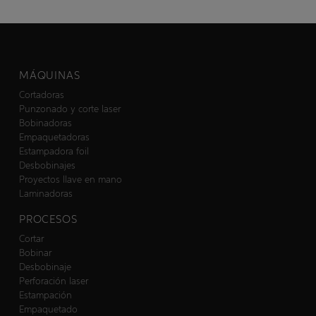
MÁQUINAS
Cortadoras
Punzonado y corte laser
Bobinadoras
Empaquetadoras
Estampadora foil
Desbobinajes
Proyectos llave en mano
Laminadoras
PROCESOS
Cortar
Bobinar
Desbobinaje
Perforación laser
Estampación
Empaquetado