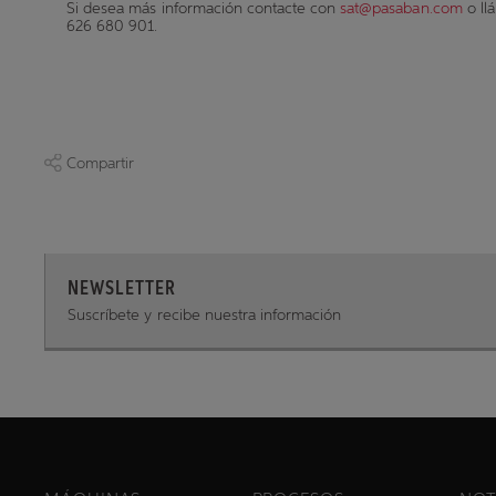
Si desea más información contacte con
sat@pasaban.com
o ll
626 680 901.
Compartir
NEWSLETTER
Suscríbete y recibe nuestra información