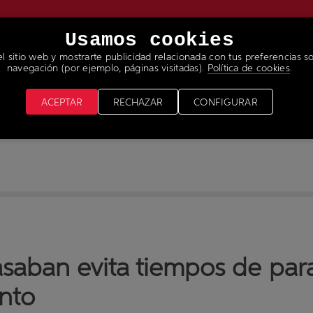
Usamos cookies
el sitio web y mostrarte publicidad relacionada con tus preferencias so
RVICIOS
NOTICIAS & MEDIA
ÚNETE A NUESTRO 
navegación (por ejemplo, páginas visitadas).
Política de cookies
.
ACEPTAR
RECHAZAR
CONFIGURAR
Pasaban evita tiempos de par
nto