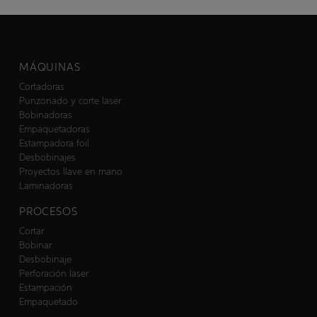
MÁQUINAS
Cortadoras
Punzonado y corte laser
Bobinadoras
Empaquetadoras
Estampadora foil
Desbobinajes
Proyectos llave en mano
Laminadoras
PROCESOS
Cortar
Bobinar
Desbobinaje
Perforación laser
Estampación
Empaquetado