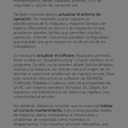
mantenimiento, tienen cableado profinet, PLCs de
seguridad y opción de conexión wifi.
También recomendamos
actualizar el entorno de
operación
. No mejorarlo puede suponer la
obsolescencia de tu máquina y mayores tiempos de
espera. Ofrecemos un servicio de mejora en el que
acoplamos paneles táctiles que permiten una fácil
operación. Además colocamos pantallas configurables
que lograrán una gran mejora en la eficiencia de los
trabajadores.
Es necesario
actualizar el software.
Realizarlo permitirá
llevar a cabo un “troubleshooting” o hacer cambios en el
programa. Sin ello, no se pueden añadir funcionalidades
nuevas a la máquina, ver dónde radica el origen de las
alarmas ni solucionar problemas de manera remota. Para
esto nosotros ofrecemos un software de SIEMENS
(TiaPortal), Pasaban (Codesys); esto irá acompañado de
un PC con sistema operativo Windows 10, Delphi. Así
logramos una transferencia de datos más rápida y una
conectividad al servidor.
No obstante, debemos recordar que es esencial
realizar
un correcto mantenimiento.
Esto evitará paradas totales
de máquina, daños irreparables e irreversibles y
problemas de seguridad como incendios o
atrapamientos. Con nuestros servicios ofrecemos una