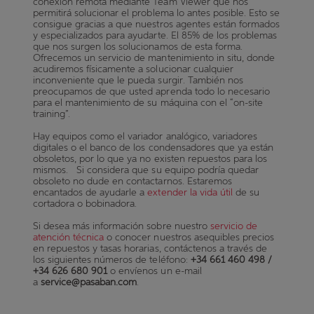
conexión remota mediante Team Viewer que nos
permitirá solucionar el problema lo antes posible. Esto se
consigue gracias a que nuestros agentes están formados
y especializados para ayudarte. El 85% de los problemas
que nos surgen los solucionamos de esta forma.
Ofrecemos un servicio de mantenimiento in situ, donde
acudiremos físicamente a solucionar cualquier
inconveniente que le pueda surgir. También nos
preocupamos de que usted aprenda todo lo necesario
para el mantenimiento de su máquina con el “on-site
training”.
Hay equipos como el variador analógico, variadores
digitales o el banco de los condensadores que ya están
obsoletos, por lo que ya no existen repuestos para los
mismos.
Si considera que su equipo podría quedar
obsoleto no dude en contactarnos. Estaremos
encantados de ayudarle a
extender la vida útil
de su
cortadora o bobinadora.
Si desea más información sobre nuestro
servicio de
atención técnica
o conocer nuestros asequibles precios
en repuestos y tasas horarias, contáctenos a través de
los siguientes números de teléfono:
+34 661 460 498 /
+34 626 680 901
o envíenos un e-mail
a
service@pasaban.com
.