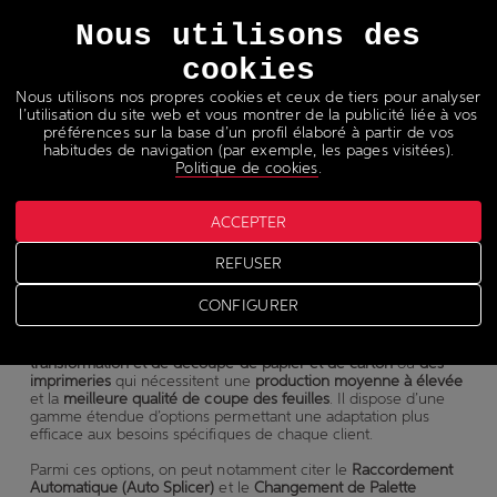
Langues
Nous utilisons des
cookies
Nous utilisons nos propres cookies et ceux de tiers pour analyser
l’utilisation du site web et vous montrer de la publicité liée à vos
préférences sur la base d’un profil élaboré à partir de vos
habitudes de navigation (par exemple, les pages visitées).
Coupeuses papier
Politique de cookies
.
ACCEPTER
CX165
REFUSER
CONFIGURER
Le modèle
CX165
est la solution optimale pour les
usines de
transformation et de découpe de papier et de carton
ou
des
imprimeries
qui nécessitent une
production moyenne à élevée
et la
meilleure qualité de coupe des feuilles
. Il dispose d’une
gamme étendue d’options permettant une adaptation plus
efficace aux besoins spécifiques de chaque client.
Parmi ces options, on peut notamment citer le
Raccordement
Automatique (Auto Splicer)
et le
Changement de Palette