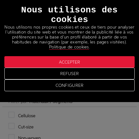
Langues
Nous utilisons des
cookies
Nous utilisons nos propres cookies et ceux de tiers pour analyser
l’utilisation du site web et vous montrer de la publicité liée à vos
préférences sur la base d’un profil élaboré à partir de vos
habitudes de navigation (par exemple, les pages visitées).
Politique de cookies
.
Équipements laser de
ACCEPTER
poinçonnage et coupe
REFUSER
CONFIGURER
Filtrer par:
Matériaux / Segments
Cellulose
Cut-size
Non-woven