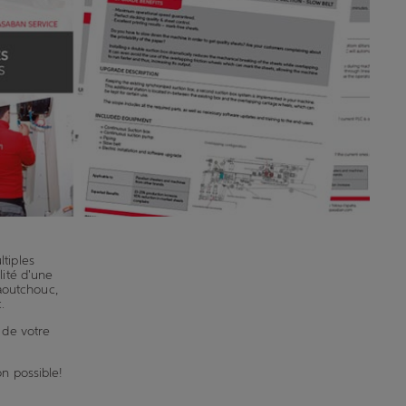
tiples
lité d'une
aoutchouc,
.
 de votre
n possible!