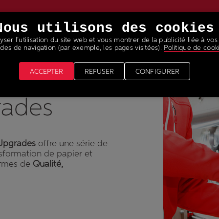
Nous utilisons des cookies
ser l’utilisation du site web et vous montrer de la publicité liée à vos
VICES
NEWS & MEDIAS
REJOINS NOTRE ÉQUIPE
des de navigation (par exemple, les pages visitées).
Politique de cook
ACCEPTER
REFUSER
CONFIGURER
rades
 Upgrades
offre une série de
sformation de papier et
ermes de
Qualité,