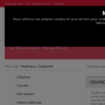
Page d'accueil
Qui sommes-nous?
Contact
Nous utilisons nos propres cookies et ceux de tiers pour analy
MACHINES
SER
habitu
Débobineuses
Filtrer par:
Matériaux / Segments
Destinés aux
Cellulose
UNWIN
Cut-size
Toutes no
Non-woven
constructi
lourde) e
Autres matériaux
frein éle