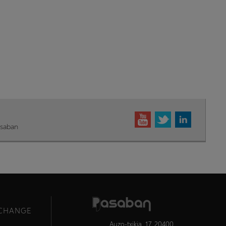
asaban
ECHANGE
Auzo-txikia, 17, 20400