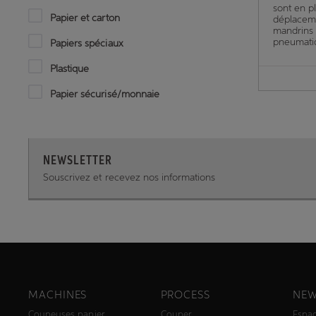
sont en p
Papier et carton
déplaceme
mandrins
pneumati
Papiers spéciaux
Plastique
Papier sécurisé/monnaie
NEWSLETTER
Souscrivez et recevez nos informations
MACHINES
PROCESS
NEW
Coupeuses papier
Couper
Espac