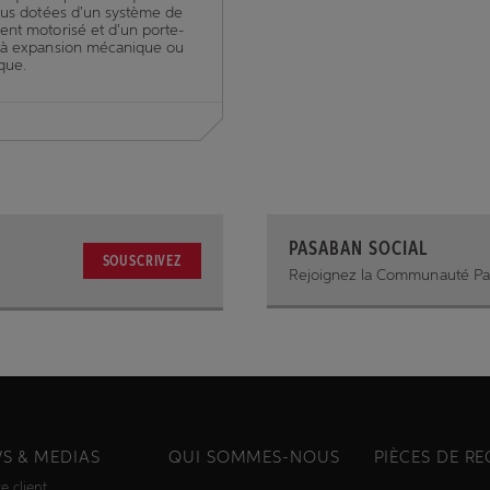
lus dotées d'un système de
nt motorisé et d'un porte-
 à expansion mécanique ou
que.
PASABAN SOCIAL
SOUSCRIVEZ
Rejoignez la Communauté P
S & MEDIAS
QUI SOMMES-NOUS
PIÈCES DE R
e client