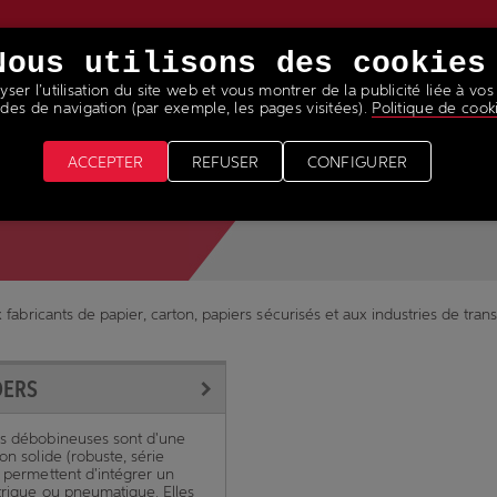
Nous utilisons des cookies
ser l’utilisation du site web et vous montrer de la publicité liée à vos
VICES
NEWS & MEDIAS
REJOINS NOTRE ÉQUIPE
des de navigation (par exemple, les pages visitées).
Politique de cook
ACCEPTER
REFUSER
CONFIGURER
 fabricants de papier, carton, papiers sécurisés et aux industries de tran
DERS
s débobineuses sont d'une
on solide (robuste, série
t permettent d'intégrer un
ctrique ou pneumatique. Elles