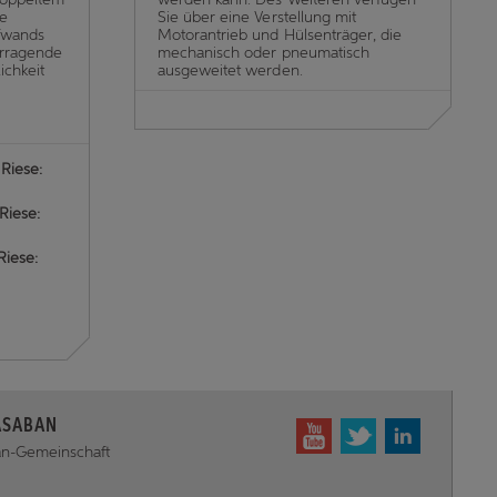
ne
Sie über eine Verstellung mit
fwands
Motorantrieb und Hülsenträger, die
orragende
mechanisch oder pneumatisch
ichkeit
ausgeweitet werden.
Riese:
Riese:
Riese:
ASABAN
ban-Gemeinschaft