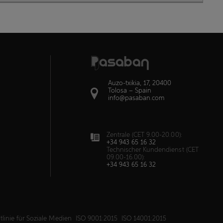
Auzo-txikia, 17, 20400
Tolosa – Spain
info@pasaban.com
Zentrale (CET 9.00-20.00):
+34 943 65 16 32
Technischer Kundendienst (CET
09.00-16.00):
+34 943 65 16 32
tlinie für Soziale Medien
ISO 9001:2015
ISO 14001:2015