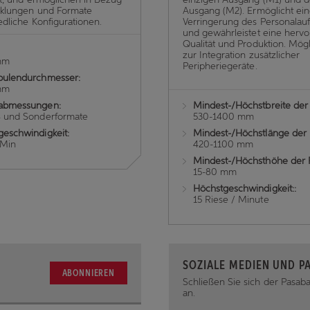
cklungen und Formate
Ausgang (M2). Ermöglicht ei
edliche Konfigurationen.
Verringerung des Personalau
und gewährleistet eine herv
Qualität und Produktion. Mögl
zur Integration zusätzlicher
mm
Peripheriegeräte.
pulendurchmesser:
mm
abmessungen:
Mindest-/Höchstbreite der 
4 und Sonderformate
530-1400 mm
geschwindigkeit:
Mindest-/Höchstlänge der 
/Min
420-1100 mm
Mindest-/Höchsthöhe der 
15-80 mm
Höchstgeschwindigkeit::
15 Riese / Minute
SOZIALE MEDIEN UND P
ABONNIEREN
Schließen Sie sich der Pasa
an.