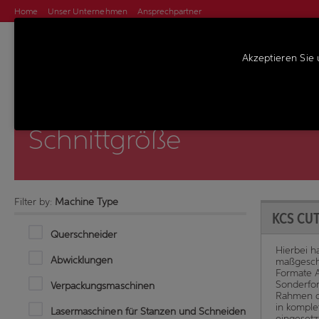
Home
Unser Unternehmen
Ansprechpartner
Akzeptieren Sie 
MASCHINEN
S
Schnittgröße
Filter by:
Machine Type
KCS CUT
Querschneider
Hierbei h
Abwicklungen
maßgesch
Formate A
Sonderfo
Verpackungsmaschinen
Rahmen d
in komple
Lasermaschinen für Stanzen und Schneiden
eingesetz