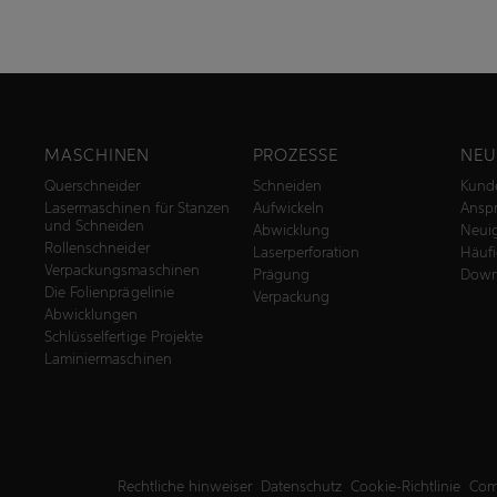
MASCHINEN
PROZESSE
NEU
Querschneider
Schneiden
Kund
Lasermaschinen für Stanzen
Aufwickeln
Anspr
und Schneiden
Abwicklung
Neuig
Rollenschneider
Laserperforation
Häufi
Verpackungsmaschinen
Prägung
Down
Die Folienprägelinie
Verpackung
Abwicklungen
Schlüsselfertige Projekte
Laminiermaschinen
Rechtliche hinweiser
Datenschutz
Cookie-Richtlinie
Comp