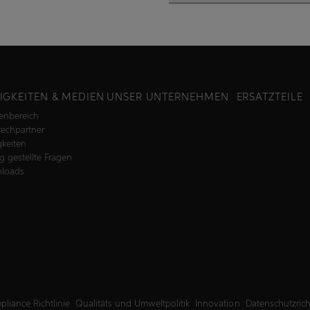
IGKEITEN & MEDIEN
UNSER UNTERNEHMEN
ERSATZTEILE
enbereich
echpartner
keiten
g gestellte Fragen
loads
liance Richtlinie
Qualitäts und Umweltpolitik
Innovation
Datenschutzrich