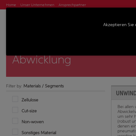
Home
Unser Unternehmen
Ansprechpartner
Akzeptieren Sie 
MASCHINEN
S
Abwicklung
Filter by:
Materials / Segments
UNWIN
Zellulose
Bei allen
Cut-size
Abwickelv
um sehr h
(robust u
Non-woven
denen ein
pneumatis
Sonstiges Material
werden k