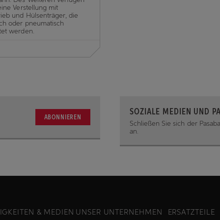
eine Verstellung mit
ieb und Hülsenträger, die
ch oder pneumatisch
tet werden.
SOZIALE MEDIEN UND P
ABONNIEREN
Schließen Sie sich der Pasa
an.
IGKEITEN & MEDIEN
UNSER UNTERNEHMEN
ERSATZTEILE