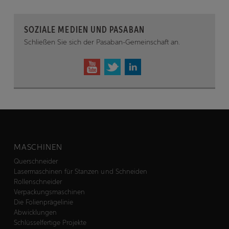
SOZIALE MEDIEN UND PASABAN
Schließen Sie sich der Pasaban-Gemeinschaft an.
MASCHINEN
Querschneider
Lasermaschinen für Stanzen und Schneiden
Rollenschneider
Verpackungsmaschinen
Die Folienprägelinie
Abwicklungen
Schlüsselfertige Projekte