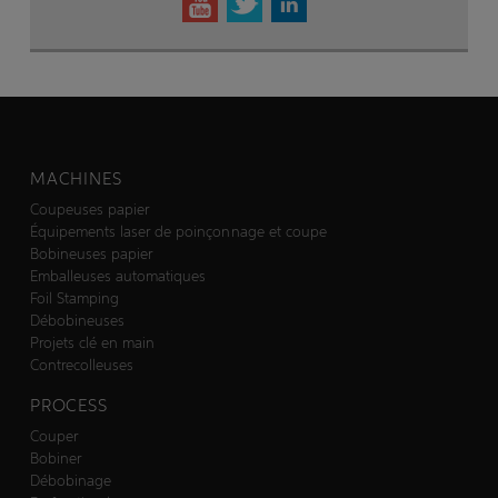
MACHINES
Coupeuses papier
Équipements laser de poinçonnage et coupe
Bobineuses papier
Emballeuses automatiques
Foil Stamping
Débobineuses
Projets clé en main
Contrecolleuses
PROCESS
Couper
Bobiner
Débobinage