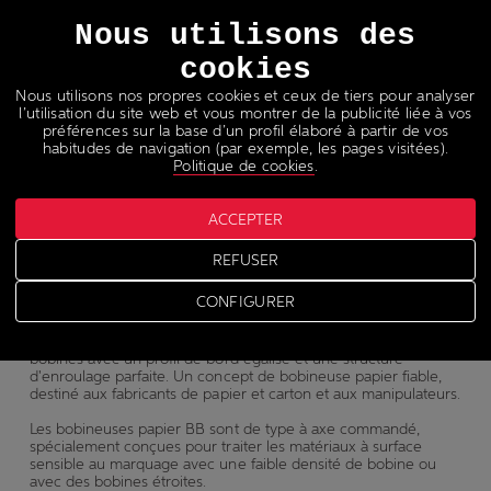
Langues
Nous utilisons des
cookies
Nous utilisons nos propres cookies et ceux de tiers pour analyser
l’utilisation du site web et vous montrer de la publicité liée à vos
préférences sur la base d’un profil élaboré à partir de vos
habitudes de navigation (par exemple, les pages visitées).
Bobineuses papier
Politique de cookies
.
ACCEPTER
BB
REFUSER
CONFIGURER
Les bobineuses papier Pasaban sont conçues pour fournir des
bobines avec un profil de bord égalisé et une structure
d'enroulage parfaite. Un concept de bobineuse papier fiable,
destiné aux fabricants de papier et carton et aux manipulateurs.
Les bobineuses papier BB sont de type à axe commandé,
spécialement conçues pour traiter les matériaux à surface
sensible au marquage avec une faible densité de bobine ou
avec des bobines étroites.