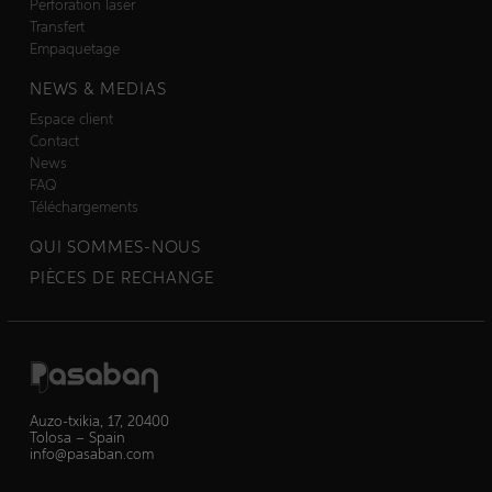
Perforation laser
Transfert
Empaquetage
NEWS & MEDIAS
Espace client
Contact
News
FAQ
Téléchargements
QUI SOMMES-NOUS
PIÈCES DE RECHANGE
Auzo-txikia, 17, 20400
Tolosa – Spain
info@pasaban.com